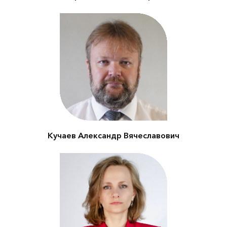
Первый заместитель
председателя Комитета
по природопользованию,
охране окружающей
среды и обеспечению
экологической
безопасности
Кучаев Александр Вячеславович
Заместитель
генерального директора
по развитию ООО
«Убиратор»