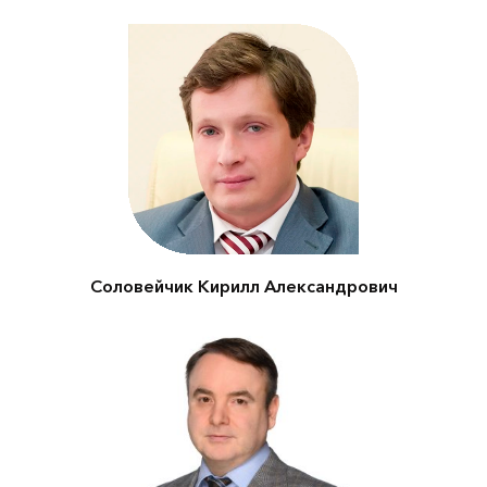
Председатель Комитета
по природопользованию,
охране окружающей
среды и экологической
безопасности города
Санкт-Петербург
Соловейчик Кирилл Александрович
Первый заместитель
Министра природных
ресурсов и экологии
Российской Федерации