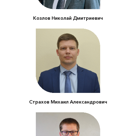
Козлов Николай Дмитриевич
Заместитель
председателя Комитета
по природопользованию,
охране окружающей
среды и обеспечению
экологической
безопасности
Страхов Михаил Александрович
Заместитель
председателя Комитета