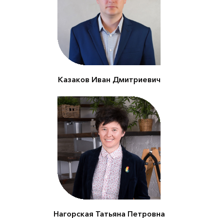
по природопользованию,
охране окружающей
среды и обеспечению
экологической
безопасности
Казаков Иван Дмитриевич
Ассоциация в сфере
экологии и защиты
окружающей среды
«РазДельный Сбор»
Нагорская Татьяна Петровна