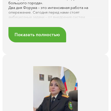
большого города».
Два дня Форума – это интенсивная работа на
опережение. Сегодня перед нами стоят
амбициозные задачи – от внедрения систем
экомониторинга на базе искусственного интеллекта
до достижения целей по сортировке отходов к 2030
году. Для Петербурга, который в прошлом году
Показать полностью
нарастил инвестиции в экологию на 26%, это не
просто цифры, а реальный вектор развития
городской среды.
В этом году программа особенно насыщенная:
пленарное заседание с участием федеральных
министров, дискуссии о будущем Арктики и Балтики,
новые экологические стандарты. Мы также
постарались собрать максимум практических кейсов.
Особый акцент сделан на межрегиональном
взаимодействии – от проекта «Чистая Ладога» до
формирования единых водно-зеленых каркасов
городов.
Уверен, что дискуссии на площадках КВЦ
«Экспофорум» и открытие такого значимого
объекта, как КПО «Островский», станут важными
вехами в природоохранной отрасли.