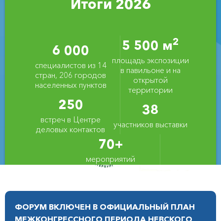
масштабы и тематику для решения вопросов
Итоги 2026
современного экологического состояния
городов и регионов, позволяющий усилить
отраслевое взаимодействие, обменяться
2
опытом в решении схожих экологических
5 500 м
6 000
проблем, ознакомиться с инновационными
площадь экспозиции
природоохранными технологиями и
специалистов из 14
в павильоне и на
оборудованием.
стран, 206 городов
открытой
населенных пунктов
территории
250
38
ПРОВОДИТСЯ ПРИ ПОДДЕРЖКЕ И УЧАСТИИ
встреч в Центре
участников выставки
деловых контактов
70+
мероприятий
конгрессной
программы
ФОРУМ ВКЛЮЧЕН В ОФИЦИАЛЬНЫЙ ПЛАН
МЕЖКОНГРЕССНОГО ПЕРИОДА НЕВСКОГО