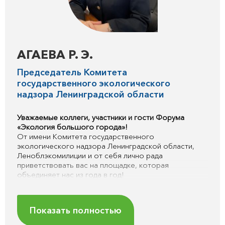
Приглашаю вас к активному диалогу и поиску
эффективных решений на благо чистой и
комфортной среды для жизни.
АГАЕВА Р. Э.
Председатель Комитета
государственного экологического
надзора Ленинградской области
Уважаемые коллеги, участники и гости Форума
«Экология большого города»!
От имени Комитета государственного
экологического надзора Ленинградской области,
Леноблэкомилиции и от себя лично рада
приветствовать вас на площадке, которая
объединяет нас из года в год!
Для нас участие в этом событии уже становится
хорошей традицией, и в этом году нам особенно
приятно оказаться здесь одновременно в двух
Показать полностью
ролях: как организаторов мероприятий Форума и
как участников выставки.