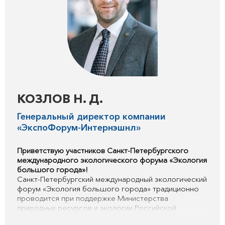
предложений, которые в дальнейшем могут быть
реализованы на федеральном и региональном
уровнях.
Уверен, что представленные доклады, экспертные
обсуждения и деловые контакты помогут участникам
найти новые подходы к улучшению окружающей
среды и повышению качества жизни в городах.
Желаю всем продуктивной работы, конструктивного
взаимодействия и успехов в реализации намеченных
целей.
КОЗЛОВ Н. Д.
Генеральный директор компании
«ЭкспоФорум-Интернэшнл»
Приветствую участников Санкт-Петербургского
международного экологического форума «Экология
большого города»!
Санкт-Петербургский международный экологический
форум «Экология большого города» традиционно
проводится при поддержке Министерства
природных ресурсов и экологии Российской
Федерации, Совета Федерации Федерального