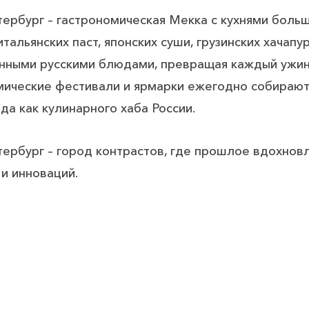
ербург – гастрономическая Мекка с кухнями боль
тальянских паст, японских суши, грузинских хачапу
нными русскими блюдами, превращая каждый ужин 
мические фестивали и ярмарки ежегодно собирают
да как кулинарного хаба России.
тербург – город контрастов, где прошлое вдохнов
и инноваций.