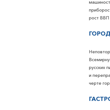
машиностр
приборост
рост ВВП
ГОРОД
Неповтор
Всемирну
русских п
и перепра
черте гор
ГАСТР