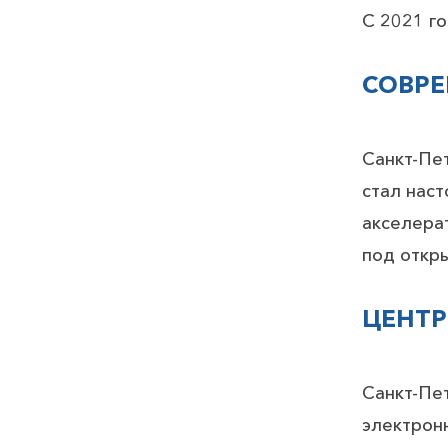
С 2021 го
СОВРЕ
Санкт-Пе
стал наст
акселерат
под откры
ЦЕНТР
Санкт-Пет
электрон