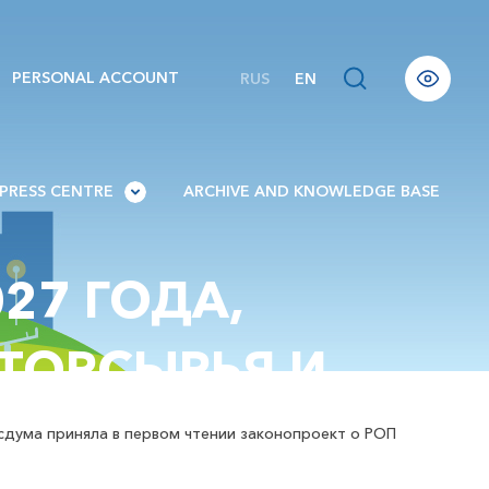
PERSONAL ACCOUNT
RUS
EN
PRESS CENTRE
ARCHIVE AND KNOWLEDGE BASE
27 ГОДА,
ТОРСЫРЬЯ И
АТОРОВ –
осдума приняла в первом чтении законопроект о РОП