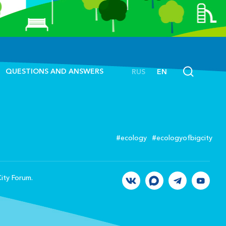
QUESTIONS AND ANSWERS
RUS
EN
#ecology
#ecologyofbigcity
ity Forum.