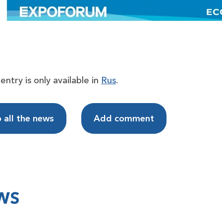
 entry is only available in
Rus
.
 all the news
Add comment
WS