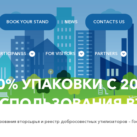
BOOK YOUR STAND
NEWS
CONTACTS US
ARTICIPANTS
FOR VISITORS
PARTNERS
% УПАКОВКИ С 20
СПОЛЬЗОВАНИЯ В
ОВЕСТНЫХ УТИЛИЗ
ьзования вторсырья и реестр добросовестных утилизаторов – Г