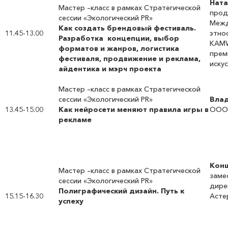
Ната
Мастер –класс в рамках Стратегической
прод
сессии «Экологический PR»
Межд
Как создать брендовый фестиваль.
11.45-13.00
этно
Разработка концепции, выбор
KAMW
форматов и жанров, логистика
прем
фестиваля, продвижение и реклама,
иску
айдентика и мэрч проекта
Мастер –класс в рамках Стратегической
сессии «Экологический PR»
Влад
13.45-15.00
Как нейросети меняют правила игры в
ООО 
рекламе
Конш
Мастер –класс в рамках Стратегической
заме
сессии «Экологический PR»
дире
Полиграфический дизайн. Путь к
15.15-16.30
Асте
успеху