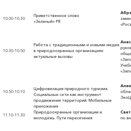
Абра
Приветственное слово
10.00-10.30
заме
«Зеленый» PR
«Рос
Анас
Работа с традиционными и новыми медиа
руко
10.30-10.50
в природоохранных организациях:
обще
актуальные вызовы
«Зап
Учеб
«Зап
Алек
Цифровизация природного туризма.
10.50-10.10
обла
Социальные сети как инструмент
ЭкоЦ
продвижения территорий. Мобильные
приложения
Природоохранные организации и
Свет
11.10-11.30
молодёжь. Пути пересечения
по в